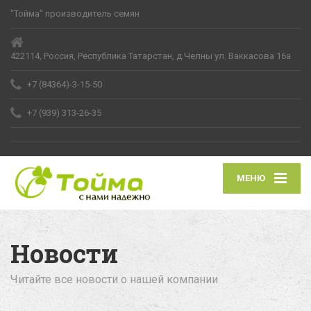
"Тойма" производитель семян
422114, Россия, Республика Татарстан, д.Челны ул. Ваккасова 16а
+7 (84364)-3-15-50
+7 (939) 313-26-35
МЕНЮ
Новости
Читайте все новости о нашей компании