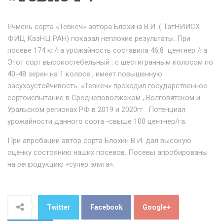
Ячмень сорта «Тевкеч» автора Блохина В.И. ( ТатНИИСХ
ФИЦ КазНЦ РАН) показал неплохие результаты. При
посеве 174 кг/га урожайность составила 46,8 центнер /га .
Этот сорт высокостебельный , с шестигранным колосом по
40-48 зерен на 1 колосе , имеет повышенную
засухоустойчивость. «Тевкеч» проходил государственное
сортоиспытание в Среднеповолжском , Волговятском и
Уральском регионах РФ в 2019 и 2020гг . Потенциал
урожайности данного сорта -свыше 100 центнер/га.
При апробации автор сорта Блохин В.И. дал высокую
оценку состоянию наших посевов. Посевы апробированы
на репродукцию «супер элита».
Twitter
Facebook
Google+