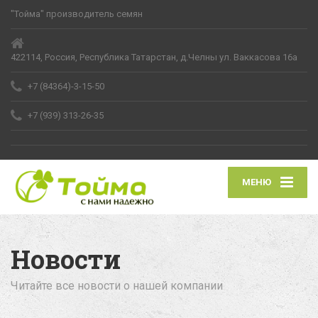
"Тойма" производитель семян
422114, Россия, Республика Татарстан, д.Челны ул. Ваккасова 16а
+7 (84364)-3-15-50
+7 (939) 313-26-35
МЕНЮ
Новости
Читайте все новости о нашей компании