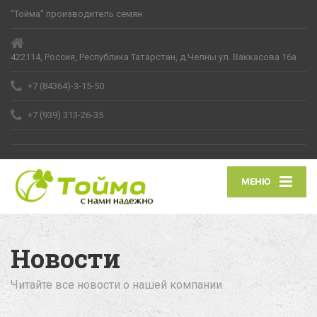
"Тойма" производитель семян
422114, Россия, Республика Татарстан, д.Челны ул. Ваккасова 16а
+7 (84364)-3-15-50
+7 (939) 313-26-35
МЕНЮ
Новости
Читайте все новости о нашей компании