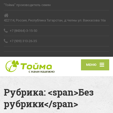
"Тойма" производитель семян
422114, Россия, Республика Татарстан, д.Челны ул. Ваккасова 16а
+7 (84364)-3-15-50
+7 (939) 313-26-35
МЕНЮ
Рубрика: <span>Без
рубрики</span>