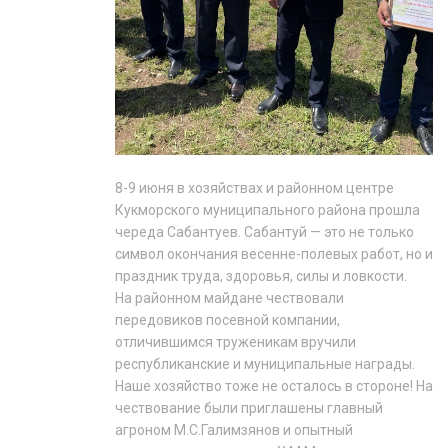
8-9 июня в хозяйствах и районном центре
Кукморского муниципального района прошла
череда Сабантуев. Сабантуй — это не только
символ окончания весенне-полевых работ, но и
праздник труда, здоровья, силы и ловкости.
На районном майдане чествовали
передовиков посевной компании,
отличившимся труженикам вручили
республиканские и муниципальные награды.
Наше хозяйство тоже не осталось в стороне! На
чествование были приглашены главный
агроном М.С.Галимзянов и опытный