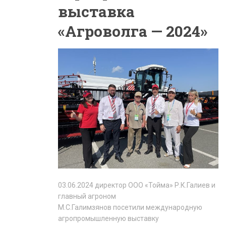
выставка
«Агроволга — 2024»
03.06.2024 директор ООО «Тойма» Р.К.Галиев и
главный агроном
М.С.Галимзянов посетили международную
агропромышленную выставку