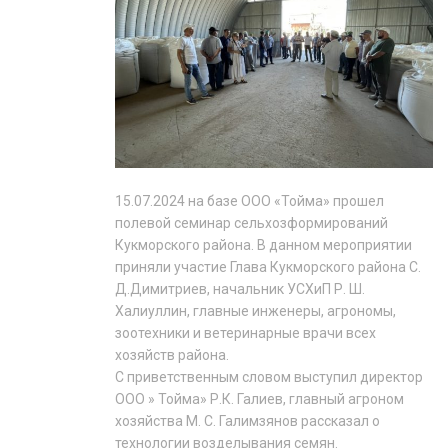
15.07.2024 на базе ООО «Тойма» прошел
полевой семинар сельхозформирований
Кукморского района. В данном мероприятии
приняли участие Глава Кукморского района С.
Д.Димитриев, начальник УСХиП Р. Ш.
Халиуллин, главные инженеры, агрономы,
зоотехники и ветеринарные врачи всех
хозяйств района.
С приветственным словом выступил директор
ООО » Тойма» Р.К. Галиев, главный агроном
хозяйства М. С. Галимзянов рассказал о
технологии возделывания семян.