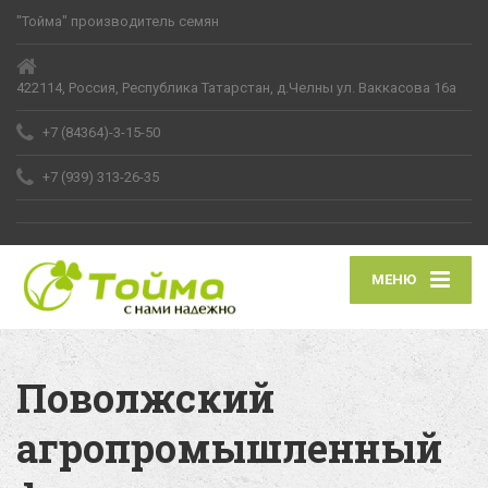
"Тойма" производитель семян
422114, Россия, Республика Татарстан, д.Челны ул. Ваккасова 16а
+7 (84364)-3-15-50
+7 (939) 313-26-35
МЕНЮ
Поволжский
агропромышленный