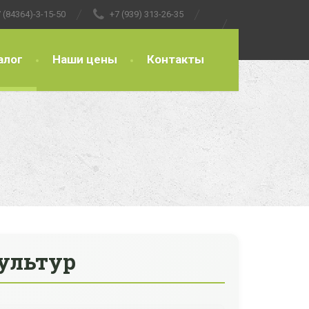
 (84364)-3-15-50
+7 (939) 313-26-35
алог
Наши цены
Контакты
ультур