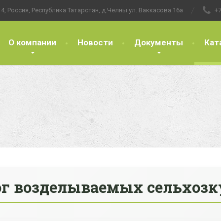
4, Россия, Республика Татарстан, д.Челны ул. Ваккасова 16а
+7
О компании
Новости
Документы
Кат
ог возделываемых сельхозк