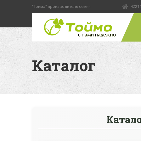
"Тойма" производитель семян
42211
Каталог
Катал