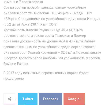
ячменя и 7 сорта гороха.
Среди сортов яровой пшеницы самым урожайным
оказался сорт Ульяновская—105 45ц/га и Экада —109
42,9ц/га. Следующими по урожайности идут сорта Йолдыз
(35,2 ц/га) ,Архат(38,4),Хаят (36,8).
Урожайность ячменя Раушан и Нур 45 и 41,7 ц/га
соответственно, а также сорта Тимерхан и Яромир
показали урожайность на уровне 42,4 и 43,7 ц/га.Самым
привлекательным по урожайности среди сортов гороха
оказался сорт Усатый кормовой – 32,6 ц/га.По испытаниям
5 сортов ярового рапса наибольшая урожайность у сортов
Ермак и Ратник.
В 2017 году испытание перспективных сортов будет
продолжено.
Twitter
Facebook
Google+