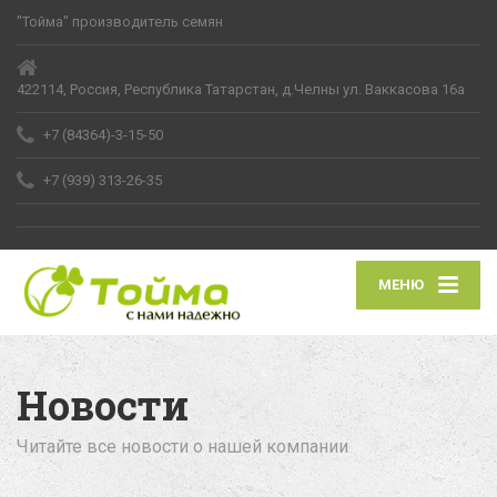
"Тойма" производитель семян
422114, Россия, Республика Татарстан, д.Челны ул. Ваккасова 16а
+7 (84364)-3-15-50
+7 (939) 313-26-35
МЕНЮ
Новости
Читайте все новости о нашей компании