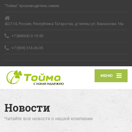
"Тойма" производитель семян
422114, Россия, Республика Татарстан, д.Челны ул. Ваккасова 16а
+7 (84364)-3-15-50
+7 (939) 313-26-35
МЕНЮ
Новости
Читайте все новости о нашей компании