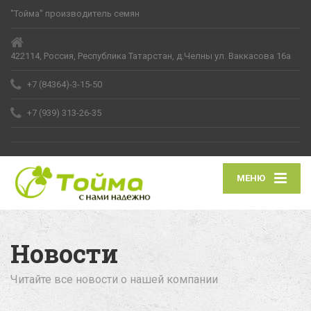
"Тойма" производитель семян
422114, Россия, Республика Татарстан, д.Челны ул. Ваккасова 16а
+7 (84364)-3-15-50
+7 (939) 313-26-35
МЕНЮ
Новости
Читайте все новости о нашей компании