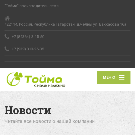
"Тойма" производитель семян
422114, Россия, Республика Татарстан, д.Челны ул. Ваккасова 16а
+7 (84364)-3-15-50
+7 (939) 313-26-35
МЕНЮ
Новости
Читайте все новости о нашей компании