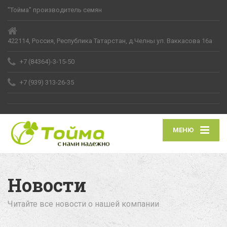
"Тойма" производитель семян
422114, Россия, Республика Татарстан, д.Челны ул. Ваккасова 16а
+7 (84364)-3-15-50
+7 (939) 313-26-35
МЕНЮ
Новости
Читайте все новости о нашей компании