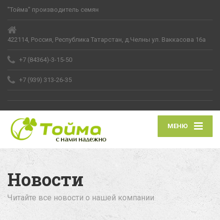
"Тойма" производитель семян
422114, Россия, Республика Татарстан, д.Челны ул. Ваккасова 16а
+7 (84364)-3-15-50
+7 (939) 313-26-35
МЕНЮ
Новости
Читайте все новости о нашей компании