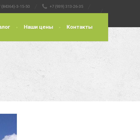
 (84364)-3-15-50
+7 (939) 313-26-35
алог
Наши цены
Контакты