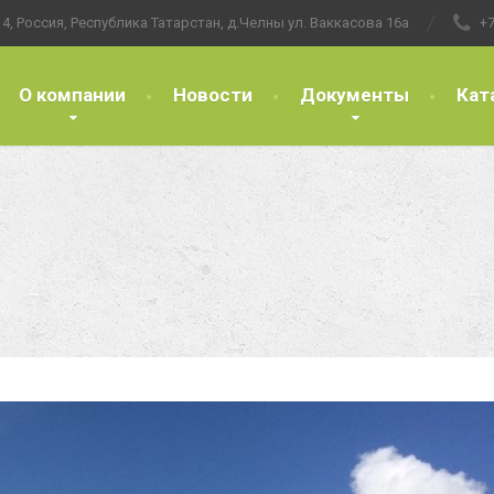
4, Россия, Республика Татарстан, д.Челны ул. Ваккасова 16а
+7
О компании
Новости
Документы
Кат