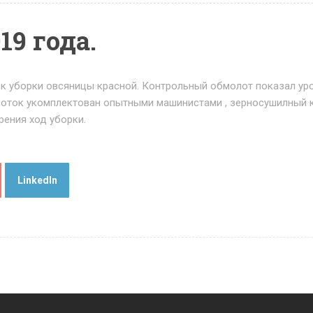
9 года.
ло к уборки овсяницы красной. Контрольный обмолот показал ур
рноток укомплектован опытными машинистами , зерносушилный
рения ход уборки.
LinkedIn