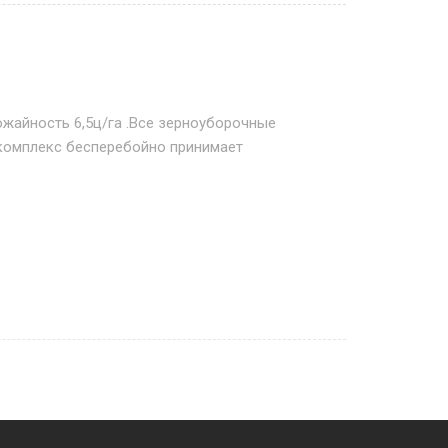
ожайность 6,5ц/га .Все зерноуборочные
 комплекс бесперебойно принимает