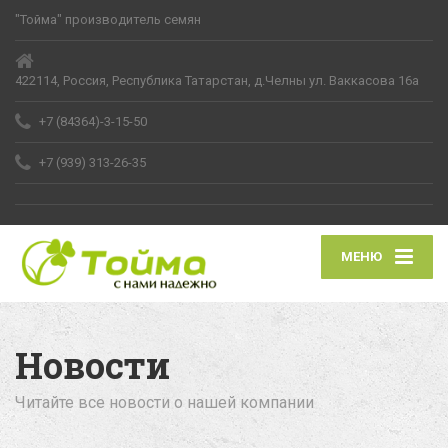
"Тойма" производитель семян
422114, Россия, Республика Татарстан, д.Челны ул. Ваккасова 16а
+7 (84364)-3-15-50
+7 (939) 313-26-35
МЕНЮ
Новости
Читайте все новости о нашей компании