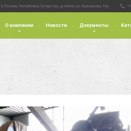
4, Россия, Республика Татарстан, д.Челны ул. Ваккасова 16а
+7
О компании
Новости
Документы
Кат