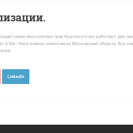
лизации.
изации семян многолетних трав.Круглосуточно работают две ли
т в биг—беги ячмень клиентам из Московский области. Все сем
телей.
LinkedIn