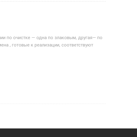
нии по очистке — одна по злаковым, другая— по
ена , готовые к реализации, соответствуют