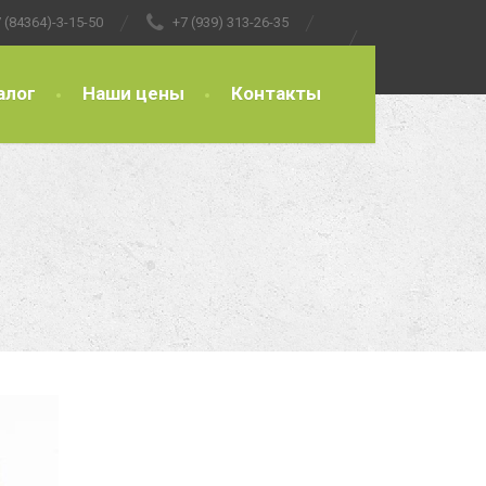
 (84364)-3-15-50
+7 (939) 313-26-35
алог
Наши цены
Контакты