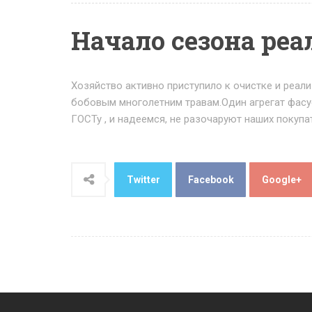
Начало сезона реа
Хозяйство активно приступило к очистке и реал
бобовым многолетним травам.Один агрегат фасуе
ГОСТу , и надеемся, не разочаруют наших покупа
Twitter
Facebook
Google+