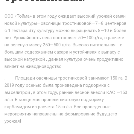
ООО «Тойма» в этом году ожидает высокий урожай семян
новой культуры—овсяницы тростниковой—7—8 центнеров
с 1 гектара.Эту культуру можно выращивать 8—10 и более
лет. Урожайность сена состовляет 50—100ц/га, в расчете
на зеленую массу 250—500 ц/га. Высоко питательная , с
большим содержанием сахара и устойчивая к выпасу с
высокой нагрузкой , данная культура очень продуктивно
влияет на живодноводство.
. Площади овсяницы тростниковой занимают 150 га. В
2019 году осенью была произведена подкормка с
ам.селитрой , в этом году, ранней весной внесли КАС —150
л/га. В конце мая провели листовую подкормку
карбамидом из расчета 15 кг/га. Все проведенные
мероприятия направлены на формирование будущего
урожая!