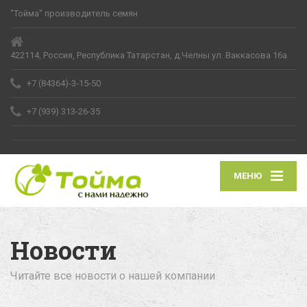
"Тойма" производитель семян
422114, Россия, Республика Татарстан, д.Челны ул. Ваккасова 16а
+7 (84364)-3-15-50
+7 (939) 313-26-35
МЕНЮ
Новости
Читайте все новости о нашей компании