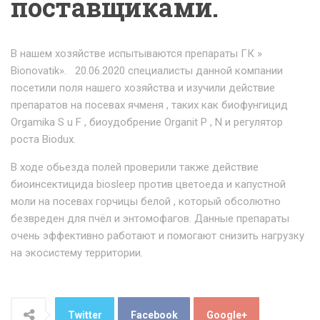
поставщиками.
В нашем хозяйстве испытываются препараты ГК »
Bionovatik». 20.06.2020 специалисты данной компании
посетили поля нашего хозяйства и изучили действие
препаратов на посевах ячменя , таких как биофунгицид
Orgamika S u F , биоудобрение Organit P , N и регулятор
роста Biodux.
B ходе обьезда полей проверили также действие
биоинсектицида biosleep против цветоеда и капустной
моли на посевах горчицы белой , который обсолютно
безвреден для пчёл и энтомофагов. Данные препараты
очень эффективно работают и помогают снизить нагрузку
на экосистему территории.
Twitter
Facebook
Google+