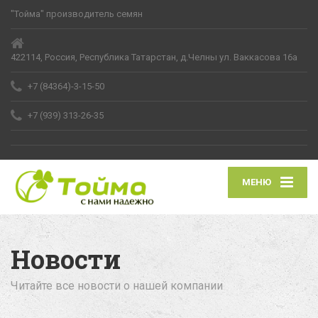
"Тойма" производитель семян
422114, Россия, Республика Татарстан, д.Челны ул. Ваккасова 16а
+7 (84364)-3-15-50
+7 (939) 313-26-35
МЕНЮ
Новости
Читайте все новости о нашей компании