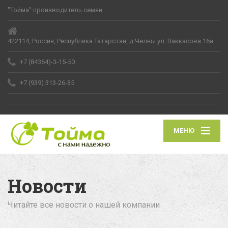
"Тойма" производитель семян
422114, Россия, Республика Татарстан, д.Челны ул. Ваккасова 16а
+7 (84364)-3-15-50
+7 (939) 313-26-35
МЕНЮ
Новости
Читайте все новости о нашей компании