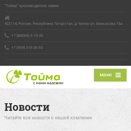
"Тойма" производитель семян
422114, Россия, Республика Татарстан, д.Челны ул. Ваккасова 16а
+7 (84364)-3-15-50
+7 (939) 313-26-35
МЕНЮ
Новости
Читайте все новости о нашей компании