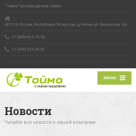
"Тойма" производитель семян
422114, Россия, Республика Татарстан, д.Челны ул. Ваккасова 16а
+7 (84364)-3-15-50
+7 (939) 313-26-35
МЕНЮ
Новости
Читайте все новости о нашей компании