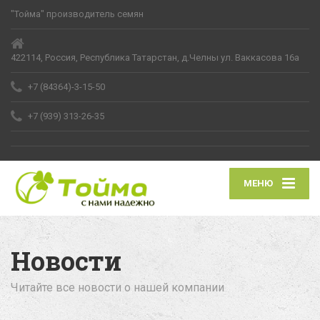
"Тойма" производитель семян
422114, Россия, Республика Татарстан, д.Челны ул. Ваккасова 16а
+7 (84364)-3-15-50
+7 (939) 313-26-35
МЕНЮ
Новости
Читайте все новости о нашей компании