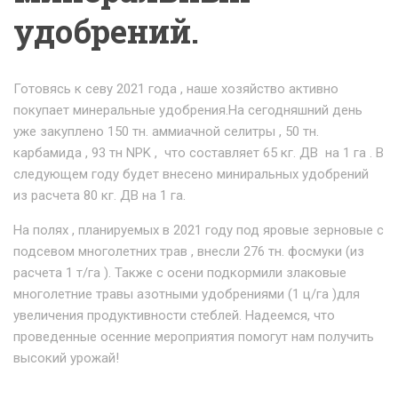
удобрений.
Готовясь к севу 2021 года , наше хозяйство активно
покупает минеральные удобрения.На сегодняшний день
уже закуплено 150 тн. аммиачной селитры , 50 тн.
карбамида , 93 тн NPK , что составляет 65 кг. ДВ на 1 га . В
следующем году будет внесено миниральных удобрений
из расчета 80 кг. ДВ на 1 га.
На полях , планируемых в 2021 году под яровые зерновые с
подсевом многолетних трав , внесли 276 тн. фосмуки (из
расчета 1 т/га ). Также с осени подкормили злаковые
многолетние травы азотными удобрениями (1 ц/га )для
увеличения продуктивности стеблей. Надеемся, что
проведенные осенние мероприятия помогут нам получить
высокий урожай!