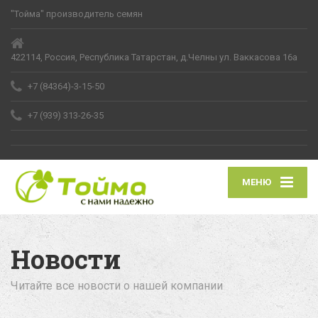
"Тойма" производитель семян
422114, Россия, Республика Татарстан, д.Челны ул. Ваккасова 16а
+7 (84364)-3-15-50
+7 (939) 313-26-35
МЕНЮ
Новости
Читайте все новости о нашей компании