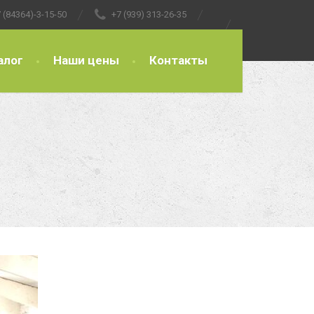
 (84364)-3-15-50
+7 (939) 313-26-35
алог
Наши цены
Контакты