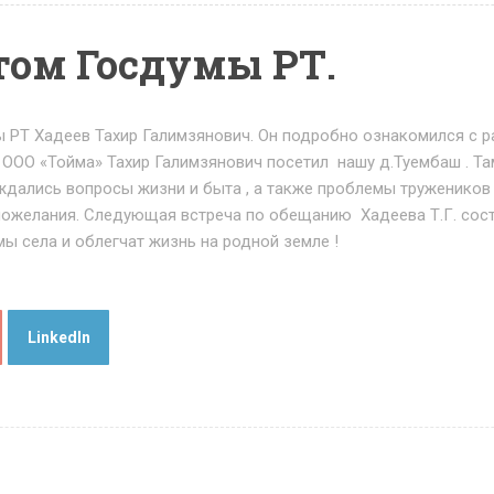
том Госдумы РТ.
ы РТ Хадеев Тахир Галимзянович. Он подробно ознакомился с р
ОО «Тойма» Тахир Галимзянович посетил нашу д.Туембаш . Там 
ждались вопросы жизни и быта , а также проблемы тружеников
пожелания. Следующая встреча по обещанию Хадеева Т.Г. состо
ы села и облегчат жизнь на родной земле !
LinkedIn