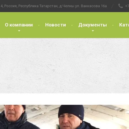
4, Россия, Республика Татарстан, д.Челны ул. Ваккасова 16а
+7
О компании
Новости
Документы
Кат