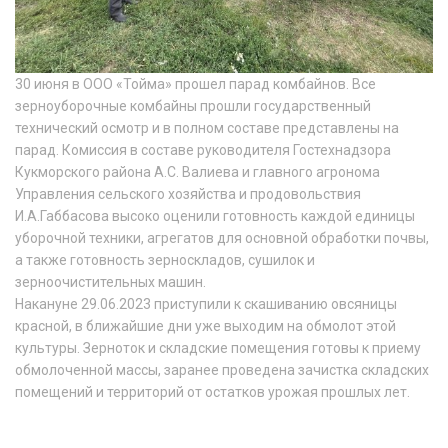
30 июня в ООО «Тойма» прошел парад комбайнов. Все
зерноуборочные комбайны прошли государственный
технический осмотр и в полном составе представлены на
парад. Комиссия в составе руководителя Гостехнадзора
Кукморского района А.С. Валиева и главного агронома
Управления сельского хозяйства и продовольствия
И.А.Габбасова высоко оценили готовность каждой единицы
уборочной техники, агрегатов для основной обработки почвы,
а также готовность зерноскладов, сушилок и
зерноочистительных машин.
Накануне 29.06.2023 приступили к скашиванию овсяницы
красной, в ближайшие дни уже выходим на обмолот этой
культуры. Зерноток и складские помещения готовы к приему
обмолоченной массы, заранее проведена зачистка складских
помещений и территорий от остатков урожая прошлых лет.