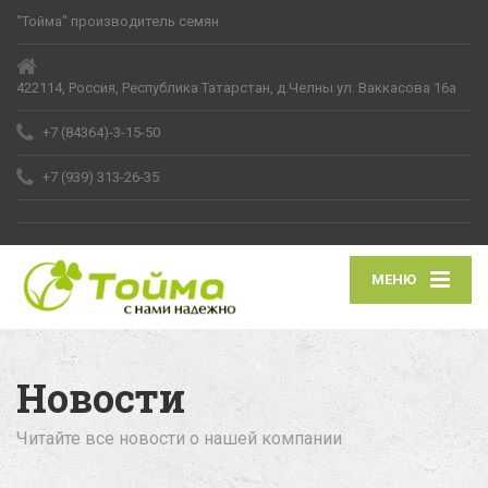
"Тойма" производитель семян
422114, Россия, Республика Татарстан, д.Челны ул. Ваккасова 16а
+7 (84364)-3-15-50
+7 (939) 313-26-35
МЕНЮ
Новости
Читайте все новости о нашей компании