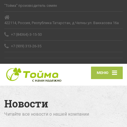
"Тойма" производитель семян
422114, Россия, Республика Татарстан, д.Челны ул. Ваккасова 16а
+7 (84364)-3-15-50
+7 (939) 313-26-35
МЕНЮ
Новости
Читайте все новости о нашей компании