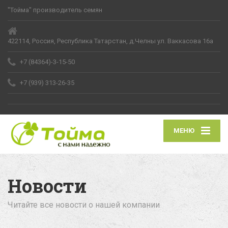
"Тойма" производитель семян
422114, Россия, Республика Татарстан, д.Челны ул. Ваккасова 16а
+7 (84364)-3-15-50
+7 (939) 313-26-35
МЕНЮ
Новости
Читайте все новости о нашей компании