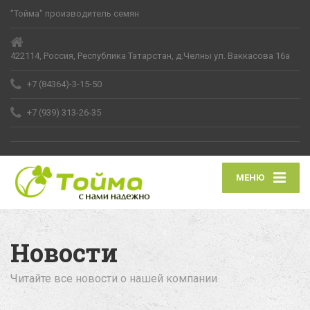
"Тойма" производитель семян
422114, Россия, Республика Татарстан, д.Челны ул. Ваккасова 16а
+7 (84364)-3-15-50
+7 (939) 313-26-35
МЕНЮ
Новости
Читайте все новости о нашей компании