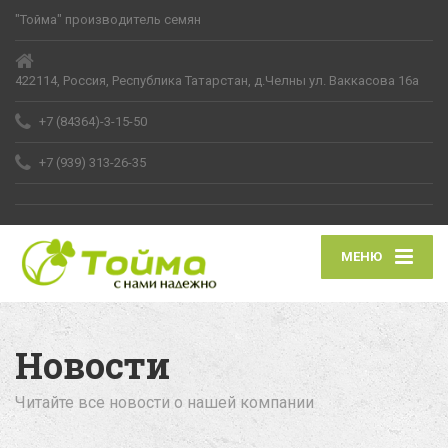
"Тойма" производитель семян
422114, Россия, Республика Татарстан, д.Челны ул. Ваккасова 16а
+7 (84364)-3-15-50
+7 (939) 313-26-35
МЕНЮ
Новости
Читайте все новости о нашей компании