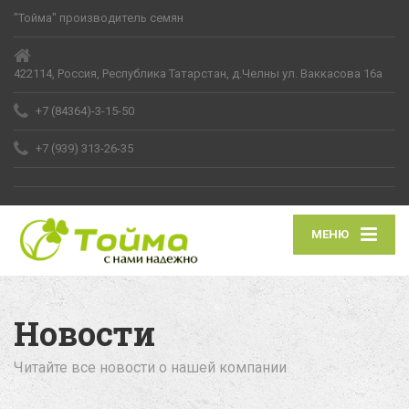
"Тойма" производитель семян
422114, Россия, Республика Татарстан, д.Челны ул. Ваккасова 16а
+7 (84364)-3-15-50
+7 (939) 313-26-35
МЕНЮ
Новости
Читайте все новости о нашей компании