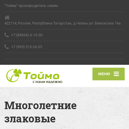
"Тойма" производитель семян
422114, Россия, Республика Татарстан, д.Челны ул. Ваккасова 16а
+7 (84364)-3-15-50
+7 (939) 313-26-35
МЕНЮ
Многолетние
злаковые