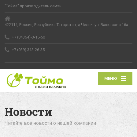
"Тойма" производитель семян
422114, Россия, Республика Татарстан, д.Челны ул. Ваккасова 16а
+7 (84364)-3-15-50
+7 (939) 313-26-35
МЕНЮ
Новости
Читайте все новости о нашей компании