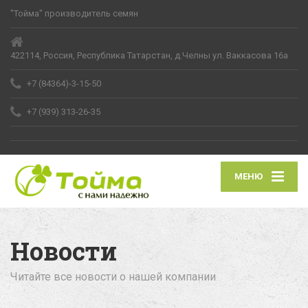
"Тойма" производитель семян
422114, Россия, Республика Татарстан, д.Челны ул. Ваккасова 16а
+7 (84364)-3-15-50
+7 (939) 313-26-35
МЕНЮ
Новости
Читайте все новости о нашей компании