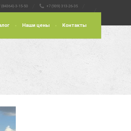
 (84364)-3-15-50
+7 (939) 313-26-35
алог
Наши цены
Контакты