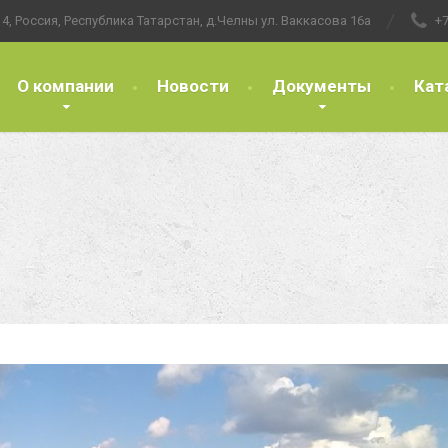
4, Россия, Республика Татарстан, д.Челны ул. Ваккасова 16а
+7
О компании
Новости
Документы
Кат